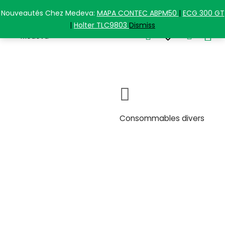
+213(0) 5 58 77 12 84
Nouveautés Chez Medeva:
MAPA CONTEC ABPM50
|
ECG 300 GT
|
Holter TLC9803
Dismiss
0
Consommables divers