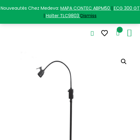
+213(0) 5 58 77 12 84
Nouveautés Chez Medeva:
MAPA CONTEC ABPM50
|
ECG 300 GT
|
Holter TLC9803
Dismiss
0