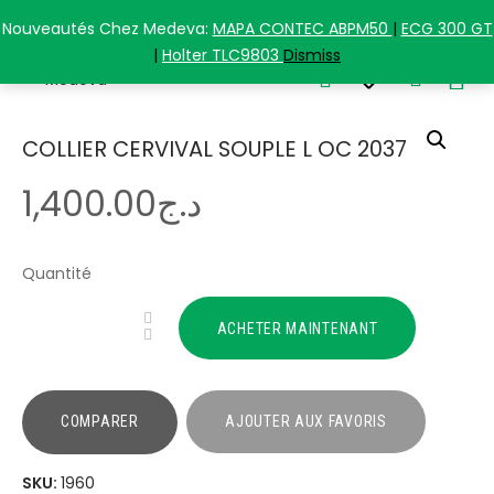
+213(0) 5 58 77 12 84
Nouveautés Chez Medeva:
MAPA CONTEC ABPM50
|
ECG 300 GT
|
Holter TLC9803
Dismiss
0
COLLIER CERVIVAL SOUPLE L OC 2037
1,400
.
00
د.ج
Quantité
ACHETER MAINTENANT
COMPARER
AJOUTER AUX FAVORIS
SKU:
1960