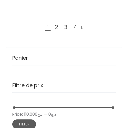
1
2
3
4
SUIVANT »
Panier
Filtre de prix
Price:
د.ج110,000
—
د.ج0
FILTER