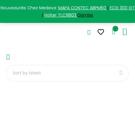
+213(0) 5 58 77 12 84
Nouveautés Chez Medeva:
MAPA CONTEC ABPM50
|
ECG 300 GT
|
Holter TLC9803
Dismiss
0