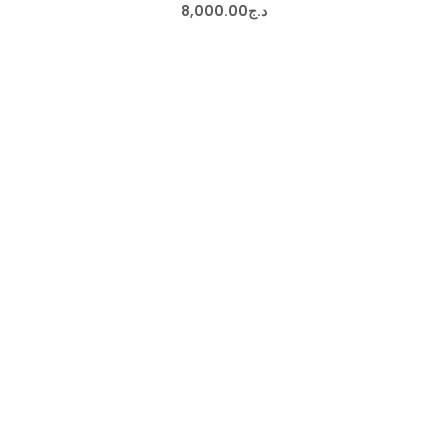
8,000
.
00
د.ج