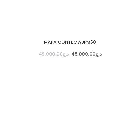
MAPA CONTEC ABPM50
49,000
.
00
د.ج
45,000
.
00
د.ج